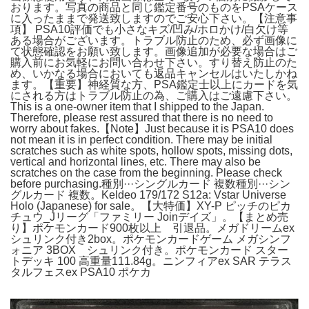
おります。写真の商品と同じ鑑定番号のものをPSAケース
に入ったままで発送致しますのでご安心下さい。【注意事
項】 PSA10評価でも小さなキズ/凹み/ホロかけ/白欠け等
ある場合がございます。トラブル防止のため、必ず画像に
て状態確認をお願い致します。画像追加が必要な場合はご
購入前にお気軽にお問い合わせ下さい。すり替え防止のた
め、いかなる場合においても返品キャンセルはいたしかね
ます。【重要】神経質な方、PSA鑑定士以上にカードを気
にされる方はトラブル防止の為、ご購入はご遠慮下さい。
This is a one-owner item that I shipped to the Japan.
Therefore, please rest assured that there is no need to
worry about fakes.【Note】Just because it is PSA10 does
not mean it is in perfect condition. There may be initial
scratches such as white spots, hollow spots, missing dots,
vertical and horizontal lines, etc. There may also be
scratches on the case from the beginning. Please check
before purchasing.種別···シングルカード 複数種別···シン
グルカード 複数。Keldeo 179/172 S12a: Vstar Universe
Holo (Japanese) for sale。【大特価】XY-P ピッチのピカ
チュウ_Jリーグ「ファミリー Joinデイズ」。【まとめ売
り】ポケモンカード900枚以上 引退品。メガドリームex
シュリンク付き2box。ポケモンカードゲーム メガシンフ
ォニア 3BOX シュリンク付き。ポケモンカード スター
トデッキ 100 高重量111.84g。ニンフィアex SAR テラス
タルフェスex PSA10 ポケカ