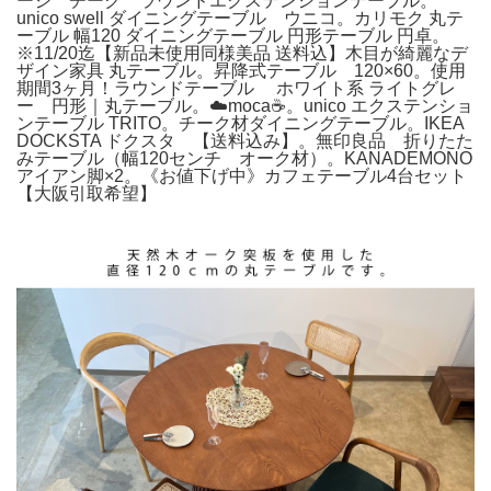
ージ チーク ラウンドエクステンションテーブル。
unico swell ダイニングテーブル ウニコ。カリモク 丸テ
ーブル 幅120 ダイニングテーブル 円形テーブル 円卓。
※11/20迄【新品未使用同様美品 送料込】木目が綺麗なデ
ザイン家具 丸テーブル。昇降式テーブル 120×60。使用
期間3ヶ月！ラウンドテーブル ホワイト系 ライトグレ
ー 円形｜丸テーブル。☁️moca☕️。unico エクステンショ
ンテーブル TRITO。チーク材ダイニングテーブル。IKEA
DOCKSTA ドクスタ 【送料込み】。無印良品 折りたた
みテーブル（幅120センチ オーク材）。KANADEMONO
アイアン脚×2。《お値下げ中》カフェテーブル4台セット
【大阪引取希望】