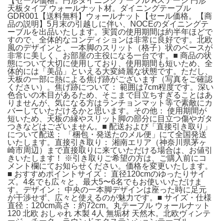
【セール価格。円形ダイニングテーブル Aステージ 円形
天板タイプ ウォールナット材。ダイニングテーブル
GDR001【送料無料】ウォールナット【セール価格。【商
品の説明】5月末の引越しに伴い、NOCEのダイニングテ
ーブルを出品いたします。実質の使用期間は約半年ほどで
すので、全体的なコンディションは非常に良好です。北欧
風のデザインと、一本脚のスリット（格子）状のベースが
非常に美しく、お部屋の主役になる一台です。■ 商品の状
態について大切に使用しており、使用期間も短いため、全
体的には「美品」といえる大変綺麗な状態です。ただし、
天板の一部に熱による焦げ跡がございます（写真をご確認
ください）。焦げ跡について： 範囲は7cm程度です。深い
色合いの木目があるため、そこまで目立ちすぎることはあ
りませんが、気になる方はランチョンマット等で素敵にカ
バーしていただけるかと思います。その他： 使用期間が
短いため、天板の縁やスリット脚の部分に目立つ傷やガタ
つきなどはございません。■ 配送および「直接引き取り」
について配送： 「梱包・発送たのメル便」にて全国発送
いたします。直接引き取り： 湘南エリア（神奈川県茅ヶ
崎市周辺）まで直接取りに来ていただける場合は、お値引
きいたします！ ※引き取りご希望の方は、ご購入前にコ
メント欄にてお知らせください。価格を変更いたします。
■ おすすめポイントサイズ： 直径120cmのゆったりサイ
ズ。4名でも広々と、最大5〜6名でもお使いいただけま
す。デザイン： 中央の一本脚デザインは座った時に足元
が干渉せず、広々と使えるのが魅力です。■ サイズ・仕様
直径：120cm高さ：約72cm。丸テーブル ウォールナット
120 北欧 おしゃれ 木製 4人 無垢材 天然木。北欧ヴィンテ