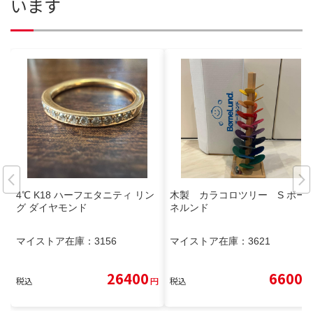
います
4℃ K18 ハーフエタニティ リン
木製 カラコロツリー S ボー
グ ダイヤモンド
ネルンド
マイストア在庫：
3156
マイストア在庫：
3621
26400
6600
税込
円
税込
円