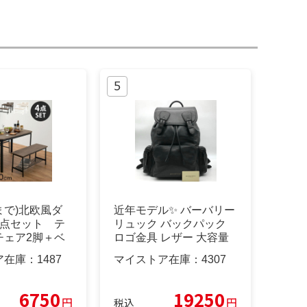
日まで)北欧風ダ
近年モデル✨ バーバリー
4点セット テ
リュック バックパック
チェア2脚＋ベ
ロゴ金具 レザー 大容量
ア在庫：
1487
マイストア在庫：
4307
6750
19250
円
円
税込