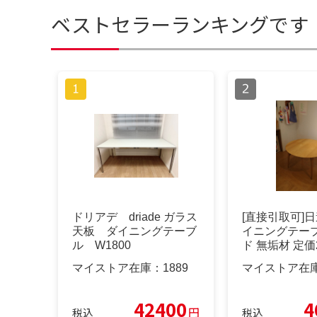
ベストセラーランキングです
ドリアデ driade ガラス
[直接引取可]日
天板 ダイニングテーブ
イニングテーブ
ル W1800
ド 無垢材 定価
マイストア在庫：
1889
マイストア在
42400
4
円
税込
税込