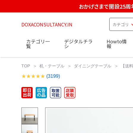
おかげさまで開設25周
DOXACONSULTANCY.IN
カテゴリ一
デジタルチラ
Howto情
覧
シ
報
TOP
机・テーブル
ダイニングテーブル
【送料込
(3199)