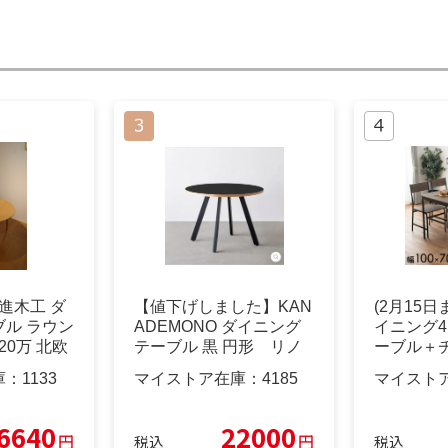
進木工 ダ
【値下げしました】KAN
(2月15
ル ラウン
ADEMONO ダイニング
イニング
20万 北欧
テーブル 黒 円形 リノ
ーブル＋
リウム
ンチ
庫：
1133
マイストア在庫：
4185
マイスト
6640
22000
円
円
税込
税込