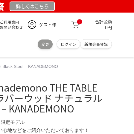
祭
詳しくは
こちら
合計金額
ご利用案内
0
ゲスト様
0円
お問い合わせ
変更
ログイン
新規会員登録
ack Steel – KANADEMONO
demono THE TABLE
E / ラバーウッド ナチュラル
el – KANADEMONO
IN 限定モデル
の使い心地などをご紹介いただいております！