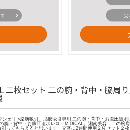
いて
受
る
izeL 二枚セット 二の腕・背中・脇周
報
マシェリ <脂肪吸引。脂肪吸引専用 二の腕・背中・お腹圧迫ボレロ
用 二の腕・背中・お腹圧迫ボレロ – MiDiCAL。湘南美容 
e測ってもらえると思います 交互に2週間使用２枚セット２枚