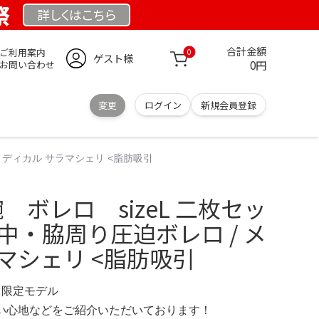
祭
詳しくは
こちら
合計金額
ご利用案内
0
ゲスト様
0円
お問い合わせ
変更
ログイン
新規会員登録
 メディカル サラマシェリ <脂肪吸引
の腕 ボレロ sizeL 二枚セッ
中・脇周り圧迫ボレロ / メ
マシェリ <脂肪吸引
IN 限定モデル
の使い心地などをご紹介いただいております！