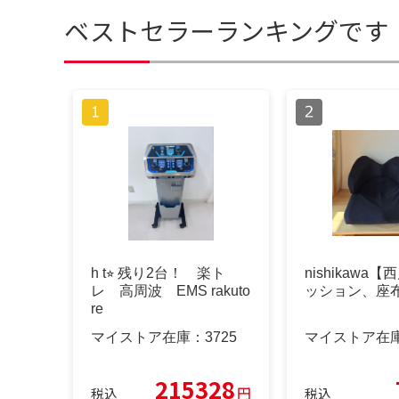
ベストセラーランキングです
h t⭐︎ 残り2台！ 楽ト
nishikawa
レ 高周波 EMS rakuto
ッション、座
re
マイストア在庫：
3725
マイストア在
215328
円
税込
税込