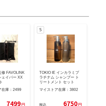
 FAVOLINK
TOKIO IE インカラミプ
ェイパー XX
ラチナム シャンプー ト
ト
リートメント セット
ア在庫：
2499
マイストア在庫：
3802
7499
6750
円
円
税込