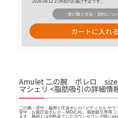
2026.08.12 2:26頃のお届け予定です。
受け取り方法・送料につ
カートに入れ
Amulet 二の腕 ボレロ s
マシェリ <脂肪吸引の詳細情
二の腕・背中・脇周り圧迫ボレロ / メディカル サラ
背中・お腹圧迫ボレロ – MiDiCAL。脂肪吸引専
ます 施術とは別料金でしたカウンセリング時にsiz