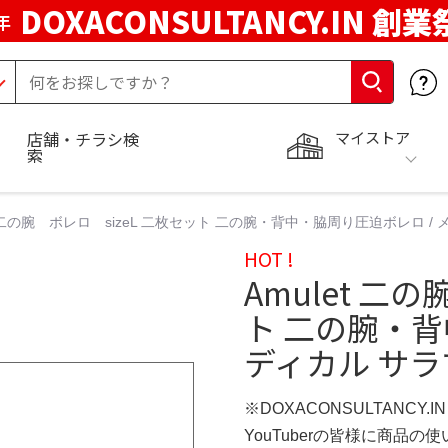
DOXACONSULTANCY.IN 創業
年
マイストア
店舗・チラシ検
索
et 二の腕 ボレロ sizeL 二枚セット 二の腕・背中・脇周り圧迫ボレロ /
HOT !
Amulet 二
ト 二の腕・背
ディカル サラ
※DOXACONSULTANCY.
YouTuberの皆様に商品