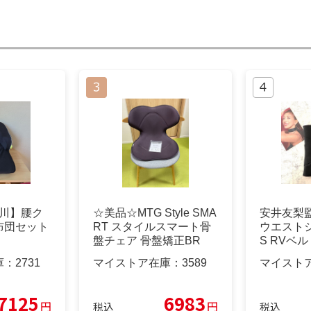
【西川】腰ク
☆美品☆MTG Style SMA
安井友梨監修
布団セット
RT スタイルスマート骨
ウエストシ
盤チェア 骨盤矯正BR
S RVベル
庫：
2731
マイストア在庫：
3589
マイスト
7125
6983
円
円
税込
税込