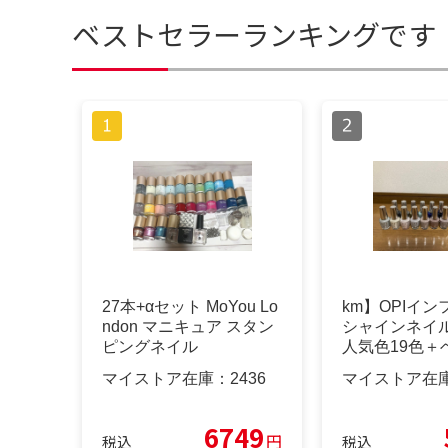
ベストセラーランキングです
27本+‪α‬セット MoYou Lo
km】OPIイ
ndon マニキュア スタン
シャインネイ
ピングネイル
人気色19色＋
ト
マイストア在庫：
2436
マイストア在
6749
円
税込
税込