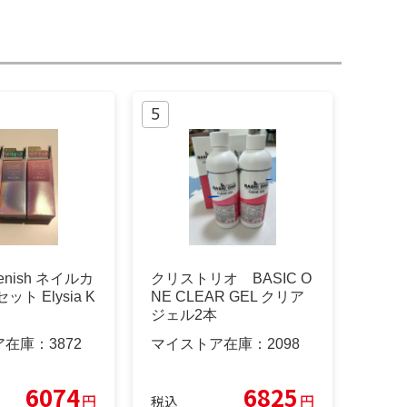
enish ネイルカ
クリストリオ BASIC O
ト Elysia K
NE CLEAR GEL クリア
ジェル2本
ア在庫：
3872
マイストア在庫：
2098
6074
6825
円
円
税込