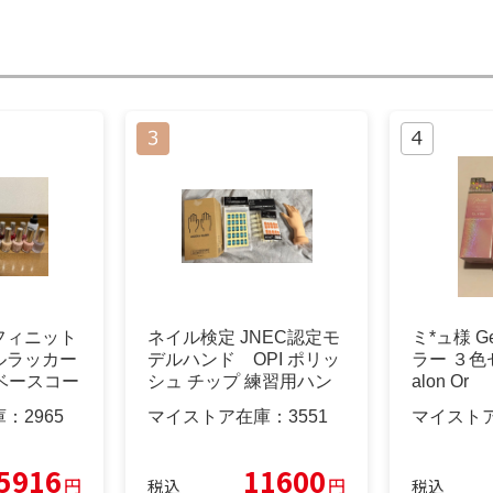
ンフィニット
ネイル検定 JNEC認定モ
ミ*ュ様 G
ルラッカー
デルハンド OPI ポリッ
ラー ３色セッ
ベースコー
シュ チップ 練習用ハン
alon Or
ド他
庫：
2965
マイストア在庫：
3551
マイスト
5916
11600
円
円
税込
税込