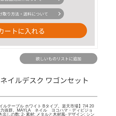
け取り方法・送料について
カートに入れる
欲しいものリストに追加
 ネイルデスク ワゴンセット
ネイルテーブル ホワイト Bタイプ。楽天市場】7/4 20
力抜群。MAYLA ネイル ヨコハマ・ディビジョ
出しの数: 2- 素材: メタルと木材風- デザイン: シン