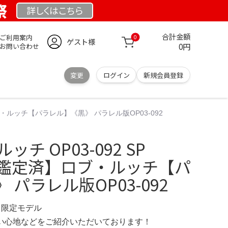
祭
詳しくは
こちら
合計金額
ご利用案内
0
ゲスト様
0円
お問い合わせ
変更
ログイン
新規会員登録
済】ロブ・ルッチ【パラレル】《黒》 パラレル版OP03-092
ルッチ OP03-092 SP
A10鑑定済】ロブ・ルッチ【パ
パラレル版OP03-092
IN 限定モデル
の使い心地などをご紹介いただいております！