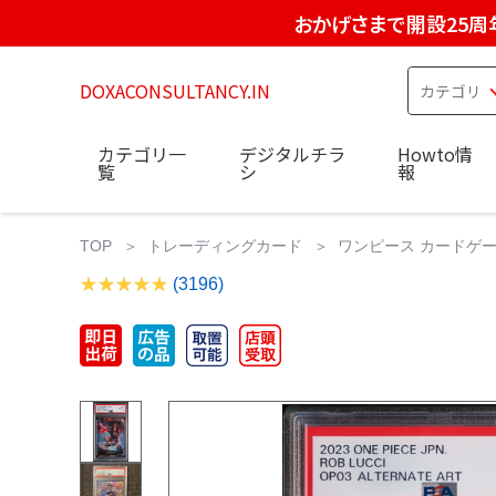
おかげさまで開設25周
DOXACONSULTANCY.IN
カテゴリ一
デジタルチラ
Howto情
覧
シ
報
TOP
トレーディングカード
ワンピース カードゲ
(3196)