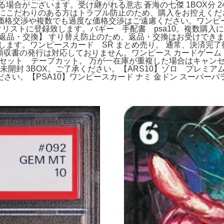
合がございます。受け継がれる意志 蒼海の七傑 1BOX分 24
にこだわりのある方はトラブル防止のため、購入をお控えください
品での価格交渉や複数でも過度な価格交渉はご遠慮ください。ワンピ
ックリストに登録致します。バギー 手配書 psa10。複数購
ード付き。【返品・交換】 すり替え防止のため、返品・交換はお受け
発送します。ワンピースカード SR まとめ売り。 通常、決済
の他】 領収書の発行は対応しておりません。ワンピース カードゲーム 
SIS 5BOXセット テープカット。 万が一在庫が重複した場合は
未開封 3BOX。ご了承ください。【ARS10】ゾロ プレミ
い。【PSA10】ワンピースカード ナミ 金ドン スーパーパ