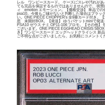
レル ワンピースカード。 ケースにスレや汚れがある場
ても完品を保証するものではありませんので、 状態
ィ emotion エモーション。【価格交渉】 単
psa10。今後もご縁がないと判断した場合はブラ
い。ONE PIECE CHOPPER's 全9冊カ
思 未開封BOX。【発送】 ゆうパケットminiで
PSA10 ゼウス ナミ OP11-106 プロモ。【そ
ございます。ONE PIECE EGGHEAD CRI
き】ワンピースカード エッグヘッドクライシス 新品
ご不明な点がございましたら、お気軽にコメントくださ