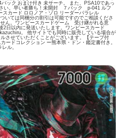
パック おまけ付き 未サーチ。 また、PSA10であっ
。早い者勝ち！未開封 ７パック p-041 ルフ
ースカード ロロノア・ゾロ リーダーパラレル
入については同梱分の割引は可能ですのでご相談くださ
できません。ワンピースカードゲーム 受け継がれる意
完了後2日以内に発送いたします。ワンピースカード
kazuchiru。 他サイトでも同時に販売している場合が
キャンセルさせていただくことがございます。【テープ付
アムカードコレクション ー熊本県・ドン・鑑定書付き。
ラレル。