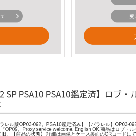
いて
受
る
092 SP PSA10 PSA10鑑定済
報
ル版OP03-092。PSA10鑑定済み】【パラレル】OP03-092
。Proxy service welcome. English OK.商品はロブ・ル
o!フリマ（旧。【商品の状態】 詳細は画像とケース裏面のQRコードに