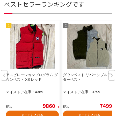
ベストセラーランキングです
アスピレーションプログラム ダ
ダウンベスト リバーシブルアウ
ウンベスト XS レッド
ターベスト
マイストア在庫：
4389
マイストア在庫：
3759
9860
7499
税込
円
税込
円
カートに入れる
カートに入れる