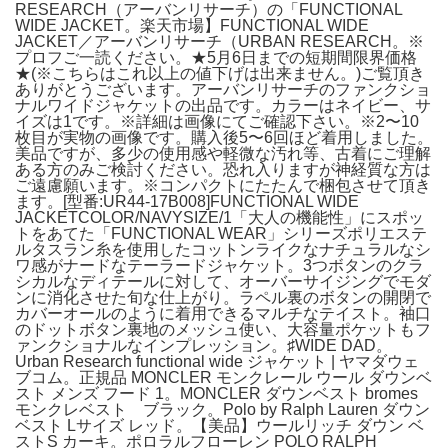
RESEARCH（アーバンリサーチ）の「FUNCTIONAL
WIDE JACKET。楽天市場】FUNCTIONAL WIDE
JACKET／アーバンリサーチ（URBAN RESEARCH。※
プロフご一読ください。★5月6日までの短期間限界価格
★(※こちらはこれ以上の値下げは出来ません。)ご覧頂き
ありがとうございます。アーバンリサーチのファンクショ
ナルワイドジャケットの出品です。カラーはネイビー、サ
イズは1です。※詳細は画像にてご確認下さい。※2〜10
枚目が実物の画像です。購入後5〜6回ほど着用しました。
美品ですが、多少の使用感や軽微な汚れ等、古着にご理解
ある方のみご検討ください。恐れ入りますが神経質な方は
ご遠慮願います。※コンパクトにたたんで梱包させて頂き
ます。[型番:UR44-17B008]FUNCTIONAL WIDE
JACKETCOLOR/NAVYSIZE/1「大人の機能性」にスポッ
トをあてた「FUNCTIONAL WEAR」シリーズポリエステ
ルタスラン糸を使用したコットンライクなナチュラルなシ
ワ感がナードなテーラードジャケット。3つボタンのクラ
シカルなディテールに対して、オーバーサイジングでモダ
ンに消化させた旬な仕上がり。ラペル裏のボタンの開閉で
カバーオールのように着用できるマルチなテイスト。袖口
のドットボタン裏地のメッシュ使い、大容量ポケットもフ
ァンクショナルなインプレッション。♯WIDE DAD。
Urban Research functional wide ジャケット | ヤマダウェ
ブコム。正規品 MONCLER モンクレール ウール ダウンベ
スト メンズ フード 1。MONCLER ダウンベスト bromes
モンクレベスト ブラック。Polo by Ralph Lauren ダウン
ベスト Lサイズ レッド。【美品】ウールリッチ ダウン ベ
ストS カーキ。ポロラルフローレン POLO RALPH