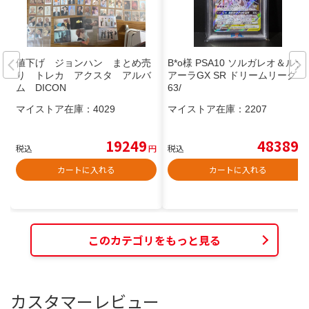
値下げ ジョンハン まとめ売
B*o様 PSA10 ソルガレオ＆ルナ
り トレカ アクスタ アルバ
アーラGX SR ドリームリーグ 0
ム DICON
63/
マイストア在庫：
4029
マイストア在庫：
2207
19249
48389
税込
円
税込
円
カートに入れる
カートに入れる
このカテゴリをもっと見る
カスタマーレビュー